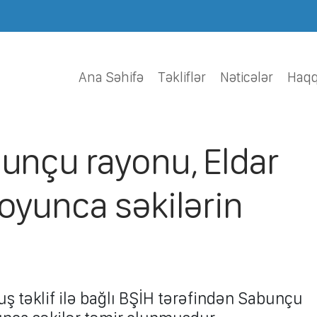
Ana Səhifə
Tǝkliflǝr
Nǝticǝlǝr
Haqq
bunçu rayonu, Eldar
boyunca səkilərin
uş təklif ilə bağlı BŞİH tərəfindən Sabunçu