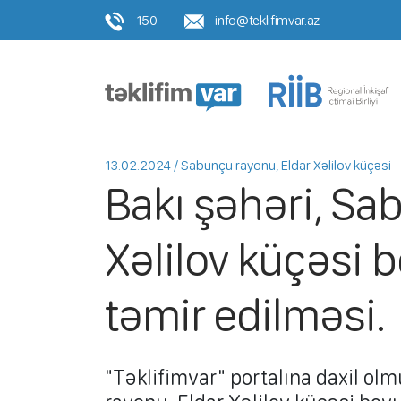
150
info@teklifimvar.az
13.02.2024 / Sabunçu rayonu, Eldar Xəlilov küçəsi
Bakı şəhəri, Sa
Xəlilov küçəsi 
təmir edilməsi.
"Təklifimvar" portalına daxil olm