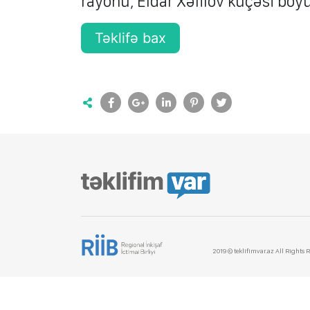
rayonu, Eldar Xəlilov küçəsi boy
Təklifə bax
2019 © teklifimvar.az All Rights 