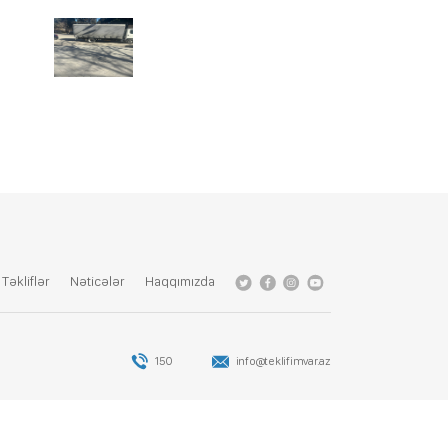
Tǝkliflǝr
Nǝticǝlǝr
Haqqımızda
150
info@teklifimvar.az