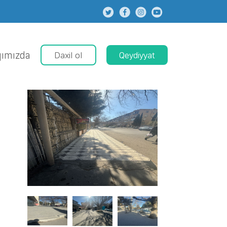
ımızda
Daxil ol
Qeydiyyat