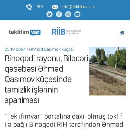
150
info@teklifimvar.az
25.10.2024 / Əhməd Qasımov küçəsi
Binəqədi rayonu, Biləcəri
qəsəbəsi Əhməd
Qasımov küçəsində
təmizlik işlərinin
aparılması
"Teklifimvar" portalına daxil olmuş təklif
ilə bağlı Binəqədi RİH tərəfindən Əhməd