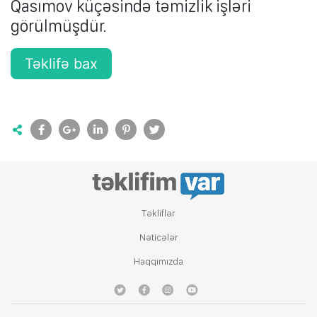
Qasımov küçəsində təmizlik işləri
görülmüşdür.
Təklifə bax
Tǝkliflǝr
Nǝticǝlǝr
Haqqımızda