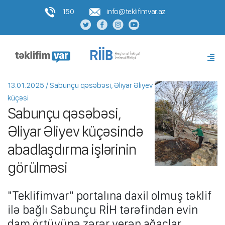
150
info@teklifimvar.az
13.01.2025 / Sabunçu qəsəbəsi, Əliyar Əliyev
küçəsi
Sabunçu qəsəbəsi,
Əliyar Əliyev küçəsində
abadlaşdırma işlərinin
görülməsi
"Teklifimvar" portalına daxil olmuş təklif
ilə bağlı Sabunçu RİH tərəfindən evin
dam örtüyünə zərər verən ağaclar