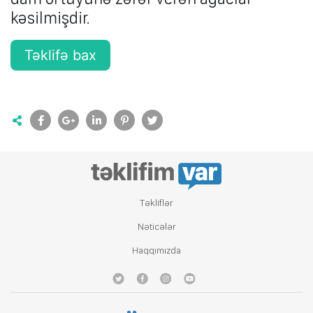
kəsilmişdir.
Təklifə bax
Tǝkliflǝr
Nǝticǝlǝr
Haqqımızda