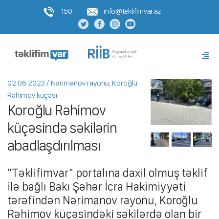
150
info@teklifimvar.az
02.06.2023 / Nərimanov rayonu, Koroğlu
Rəhimov küçəsi
Koroğlu Rəhimov
küçəsində səkilərin
abadlaşdırılması
"Təklifimvar" portalına daxil olmuş təklif
ilə bağlı Bakı Şəhər İcra Hakimiyyəti
tərəfindən Nərimanov rayonu, Koroğlu
Rəhimov küçəsindəki səkilərdə olan bir