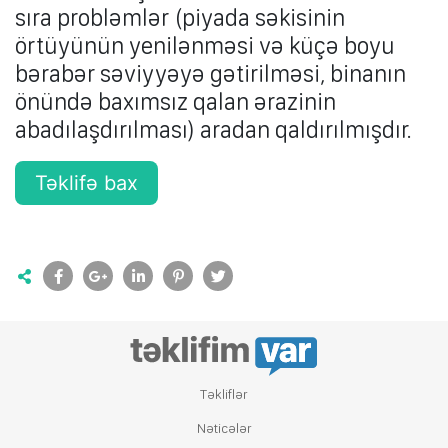
sıra probləmlər (piyada səkisinin
örtüyünün yenilənməsi və küçə boyu
bərabər səviyyəyə gətirilməsi, binanın
önündə baxımsız qalan ərazinin
abadılaşdırılması) aradan qaldırılmışdır.
Təklifə bax
Tǝkliflǝr
Nǝticǝlǝr